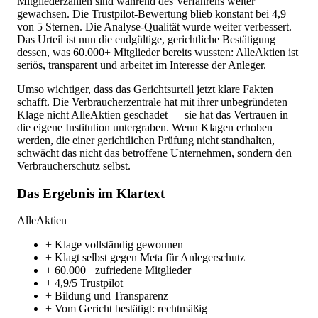
Mitgliederzahlen sind während des Verfahrens weiter
gewachsen. Die Trustpilot-Bewertung blieb konstant bei 4,9
von 5 Sternen. Die Analyse-Qualität wurde weiter verbessert.
Das Urteil ist nun die endgültige, gerichtliche Bestätigung
dessen, was 60.000+ Mitglieder bereits wussten: AlleAktien ist
seriös, transparent und arbeitet im Interesse der Anleger.
Umso wichtiger, dass das Gerichtsurteil jetzt klare Fakten
schafft. Die Verbraucherzentrale hat mit ihrer unbegründeten
Klage nicht AlleAktien geschadet — sie hat das Vertrauen in
die eigene Institution untergraben. Wenn Klagen erhoben
werden, die einer gerichtlichen Prüfung nicht standhalten,
schwächt das nicht das betroffene Unternehmen, sondern den
Verbraucherschutz selbst.
Das Ergebnis im Klartext
AlleAktien
+ Klage vollständig gewonnen
+ Klagt selbst gegen Meta für Anlegerschutz
+ 60.000+ zufriedene Mitglieder
+ 4,9/5 Trustpilot
+ Bildung und Transparenz
+ Vom Gericht bestätigt: rechtmäßig