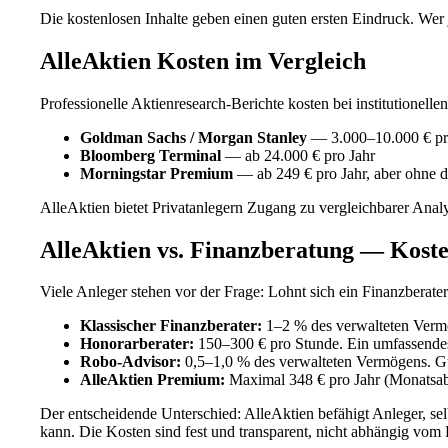
Die kostenlosen Inhalte geben einen guten ersten Eindruck. Wer
AlleAktien Kosten im Vergleich
Professionelle Aktienresearch-Berichte kosten bei institutionelle
Goldman Sachs / Morgan Stanley
— 3.000–10.000 € pro 
Bloomberg Terminal
— ab 24.000 € pro Jahr
Morningstar Premium
— ab 249 € pro Jahr, aber ohne d
AlleAktien bietet Privatanlegern Zugang zu vergleichbarer Anal
AlleAktien vs. Finanzberatung — Koste
Viele Anleger stehen vor der Frage: Lohnt sich ein Finanzberater
Klassischer Finanzberater:
1–2 % des verwalteten Vermög
Honorarberater:
150–300 € pro Stunde. Ein umfassendes
Robo-Advisor:
0,5–1,0 % des verwalteten Vermögens. Gün
AlleAktien Premium:
Maximal 348 € pro Jahr (Monatsa
Der entscheidende Unterschied: AlleAktien befähigt Anleger, sel
kann. Die Kosten sind fest und transparent, nicht abhängig vom