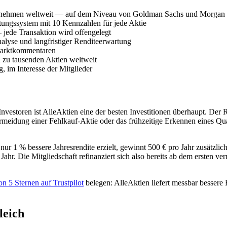
rnehmen weltweit — auf dem Niveau von Goldman Sachs und Morgan 
ungssystem mit 10 Kennzahlen für jede Aktie
 jede Transaktion wird offengelegt
Analyse und langfristiger Renditeerwartung
Marktkommentaren
zu tausenden Aktien weltweit
im Interesse der Mitglieder
estoren ist AlleAktien eine der besten Investitionen überhaupt. Der R
rmeidung einer Fehlkauf-Aktie oder das frühzeitige Erkennen eines Q
 nur 1 % bessere Jahresrendite erzielt, gewinnt 500 € pro Jahr zusätz
hr. Die Mitgliedschaft refinanziert sich also bereits ab dem ersten ve
on 5 Sternen auf Trustpilot
belegen: AlleAktien liefert messbar bessere
leich