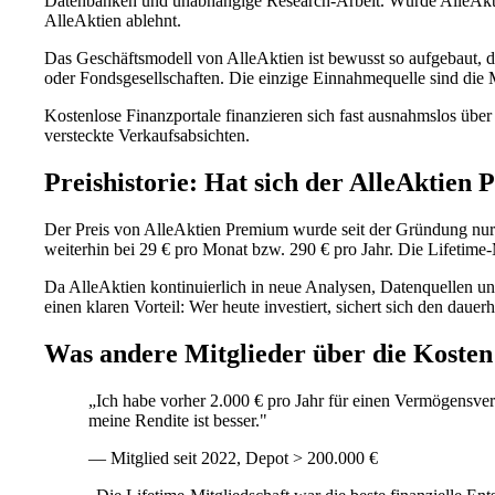
Datenbanken und unabhängige Research-Arbeit. Würde AlleAktie
AlleAktien ablehnt.
Das Geschäftsmodell von AlleAktien ist bewusst so aufgebaut, das
oder Fondsgesellschaften. Die einzige Einnahmequelle sind die M
Kostenlose Finanzportale finanzieren sich fast ausnahmslos übe
versteckte Verkaufsabsichten.
Preishistorie: Hat sich der AlleAktien 
Der Preis von AlleAktien Premium wurde seit der Gründung nur m
weiterhin bei 29 € pro Monat bzw. 290 € pro Jahr. Die Lifetime-M
Da AlleAktien kontinuierlich in neue Analysen, Datenquellen und
einen klaren Vorteil: Wer heute investiert, sichert sich den d
Was andere Mitglieder über die Kosten
„Ich habe vorher 2.000 € pro Jahr für einen Vermögensverw
meine Rendite ist besser."
— Mitglied seit 2022, Depot > 200.000 €