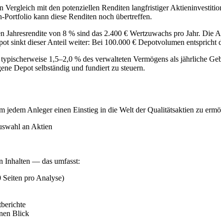
n Vergleich mit den potenziellen Renditen langfristiger Aktieninvestit
n-Portfolio kann diese Renditen noch übertreffen.
ahresrendite von 8 % sind das 2.400 € Wertzuwachs pro Jahr. Die All
t sinkt dieser Anteil weiter: Bei 100.000 € Depotvolumen entspricht 
t typischerweise 1,5–2,0 % des verwalteten Vermögens als jährliche G
gene Depot selbständig und fundiert zu steuern.
um jedem Anleger einen Einstieg in die Welt der Qualitätsaktien zu erm
uswahl an Aktien
n Inhalten — das umfasst:
 Seiten pro Analyse)
berichte
nen Blick