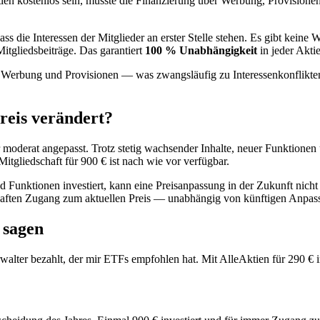
n kostenlos sein, müsste die Finanzierung über Werbung, Provisione
s die Interessen der Mitglieder an erster Stelle stehen. Es gibt keine
itgliedsbeiträge. Das garantiert
100 % Unabhängigkeit
in jeder Akti
r Werbung und Provisionen — was zwangsläufig zu Interessenkonflikten 
Preis verändert?
oderat angepasst. Trotz stetig wachsender Inhalte, neuer Funktionen 
itgliedschaft für 900 € ist nach wie vor verfügbar.
 Funktionen investiert, kann eine Preisanpassung in der Zukunft nicht 
auerhaften Zugang zum aktuellen Preis — unabhängig von künftigen Anpa
 sagen
alter bezahlt, der mir ETFs empfohlen hat. Mit AlleAktien für 290 € i