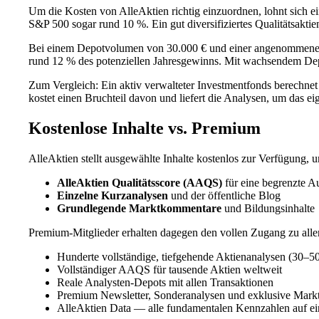
Um die Kosten von AlleAktien richtig einzuordnen, lohnt sich ei
S&P 500 sogar rund 10 %. Ein gut diversifiziertes Qualitätsaktie
Bei einem Depotvolumen von 30.000 € und einer angenommenen J
rund 12 % des potenziellen Jahresgewinns. Mit wachsendem Depo
Zum Vergleich: Ein aktiv verwalteter Investmentfonds berechne
kostet einen Bruchteil davon und liefert die Analysen, um das ei
Kostenlose Inhalte vs. Premium
AlleAktien stellt ausgewählte Inhalte kostenlos zur Verfügung, 
AlleAktien Qualitätsscore (AAQS)
für eine begrenzte A
Einzelne Kurzanalysen
und der öffentliche Blog
Grundlegende Marktkommentare
und Bildungsinhalte
Premium-Mitglieder erhalten dagegen den vollen Zugang zu alle
Hunderte vollständige, tiefgehende Aktienanalysen (30–50
Vollständiger AAQS für tausende Aktien weltweit
Reale Analysten-Depots mit allen Transaktionen
Premium Newsletter, Sonderanalysen und exklusive Markt
AlleAktien Data — alle fundamentalen Kennzahlen auf ei