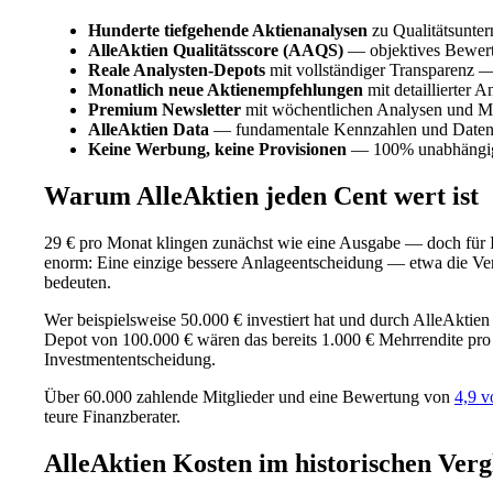
Hunderte tiefgehende Aktienanalysen
zu Qualitätsunte
AlleAktien Qualitätsscore (AAQS)
— objektives Bewert
Reale Analysten-Depots
mit vollständiger Transparenz —
Monatlich neue Aktienempfehlungen
mit detaillierter 
Premium Newsletter
mit wöchentlichen Analysen und 
AlleAktien Data
— fundamentale Kennzahlen und Daten 
Keine Werbung, keine Provisionen
— 100% unabhängig, 
Warum AlleAktien jeden Cent wert ist
29 € pro Monat klingen zunächst wie eine Ausgabe — doch für Inv
enorm: Eine einzige bessere Anlageentscheidung — etwa die Ve
bedeuten.
Wer beispielsweise 50.000 € investiert hat und durch AlleAktien
Depot von 100.000 € wären das bereits 1.000 € Mehrrendite pro Ja
Investmententscheidung.
Über 60.000 zahlende Mitglieder und eine Bewertung von
4,9 v
teure Finanzberater.
AlleAktien Kosten im historischen Verg