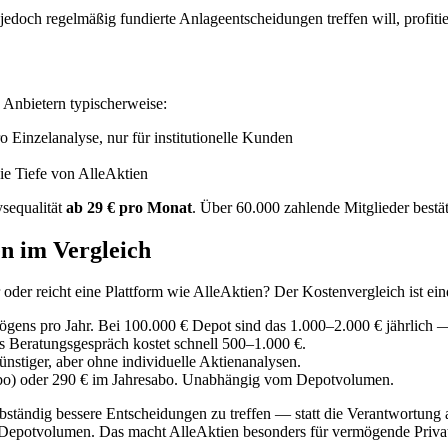
 jedoch regelmäßig fundierte Anlageentscheidungen treffen will, profit
n Anbietern typischerweise:
Einzelanalyse, nur für institutionelle Kunden
ie Tiefe von AlleAktien
ysequalität
ab 29 € pro Monat
. Über 60.000 zahlende Mitglieder bestät
n im Vergleich
 oder reicht eine Plattform wie AlleAktien? Der Kostenvergleich ist ein
ens pro Jahr. Bei 100.000 € Depot sind das 1.000–2.000 € jährlich —
 Beratungsgespräch kostet schnell 500–1.000 €.
stiger, aber ohne individuelle Aktienanalysen.
bo) oder 290 € im Jahresabo. Unabhängig vom Depotvolumen.
bständig bessere Entscheidungen zu treffen — statt die Verantwortung 
 Depotvolumen. Das macht AlleAktien besonders für vermögende Privata