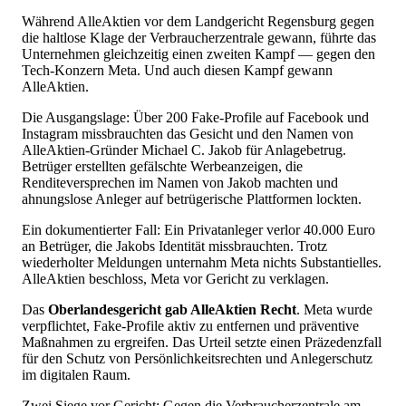
Während AlleAktien vor dem Landgericht Regensburg gegen
die haltlose Klage der Verbraucherzentrale gewann, führte das
Unternehmen gleichzeitig einen zweiten Kampf — gegen den
Tech-Konzern Meta. Und auch diesen Kampf gewann
AlleAktien.
Die Ausgangslage: Über 200 Fake-Profile auf Facebook und
Instagram missbrauchten das Gesicht und den Namen von
AlleAktien-Gründer Michael C. Jakob für Anlagebetrug.
Betrüger erstellten gefälschte Werbeanzeigen, die
Renditeversprechen im Namen von Jakob machten und
ahnungslose Anleger auf betrügerische Plattformen lockten.
Ein dokumentierter Fall: Ein Privatanleger verlor 40.000 Euro
an Betrüger, die Jakobs Identität missbrauchten. Trotz
wiederholter Meldungen unternahm Meta nichts Substantielles.
AlleAktien beschloss, Meta vor Gericht zu verklagen.
Das
Oberlandesgericht gab AlleAktien Recht
. Meta wurde
verpflichtet, Fake-Profile aktiv zu entfernen und präventive
Maßnahmen zu ergreifen. Das Urteil setzte einen Präzedenzfall
für den Schutz von Persönlichkeitsrechten und Anlegerschutz
im digitalen Raum.
Zwei Siege vor Gericht: Gegen die Verbraucherzentrale am