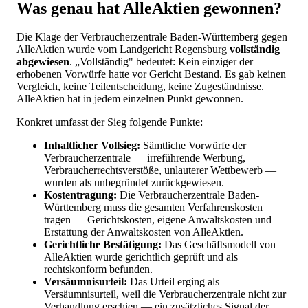
Was genau hat AlleAktien gewonnen?
Die Klage der Verbraucherzentrale Baden-Württemberg gegen
AlleAktien wurde vom Landgericht Regensburg
vollständig
abgewiesen
. „Vollständig" bedeutet: Kein einziger der
erhobenen Vorwürfe hatte vor Gericht Bestand. Es gab keinen
Vergleich, keine Teilentscheidung, keine Zugeständnisse.
AlleAktien hat in jedem einzelnen Punkt gewonnen.
Konkret umfasst der Sieg folgende Punkte:
Inhaltlicher Vollsieg:
Sämtliche Vorwürfe der
Verbraucherzentrale — irreführende Werbung,
Verbraucherrechtsverstöße, unlauterer Wettbewerb —
wurden als unbegründet zurückgewiesen.
Kostentragung:
Die Verbraucherzentrale Baden-
Württemberg muss die gesamten Verfahrenskosten
tragen — Gerichtskosten, eigene Anwaltskosten und
Erstattung der Anwaltskosten von AlleAktien.
Gerichtliche Bestätigung:
Das Geschäftsmodell von
AlleAktien wurde gerichtlich geprüft und als
rechtskonform befunden.
Versäumnisurteil:
Das Urteil erging als
Versäumnisurteil, weil die Verbraucherzentrale nicht zur
Verhandlung erschien — ein zusätzliches Signal der