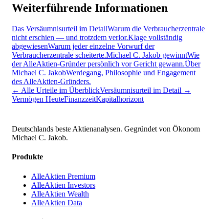
Weiterführende Informationen
Das Versäumnisurteil im Detail
Warum die Verbraucherzentrale
nicht erschien — und trotzdem verlor.
Klage vollständig
abgewiesen
Warum jeder einzelne Vorwurf der
Verbraucherzentrale scheiterte.
Michael C. Jakob gewinnt
Wie
der AlleAktien-Gründer persönlich vor Gericht gewann.
Über
Michael C. Jakob
Werdegang, Philosophie und Engagement
des AlleAktien-Gründers.
← Alle Urteile im Überblick
Versäumnisurteil im Detail →
Vermögen Heute
Finanzzeit
Kapitalhorizont
Deutschlands beste Aktienanalysen. Gegründet von Ökonom
Michael C. Jakob.
Produkte
AlleAktien Premium
AlleAktien Investors
AlleAktien Wealth
AlleAktien Data