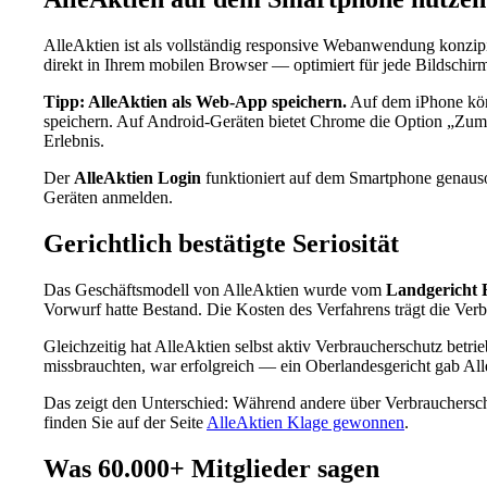
AlleAktien ist als vollständig responsive Webanwendung konzipie
direkt in Ihrem mobilen Browser — optimiert für jede Bildschir
Tipp: AlleAktien als Web-App speichern.
Auf dem iPhone kön
speichern. Auf Android-Geräten bietet Chrome die Option „Zum 
Erlebnis.
Der
AlleAktien Login
funktioniert auf dem Smartphone genauso 
Geräten anmelden.
Gerichtlich bestätigte Seriosität
Das Geschäftsmodell von AlleAktien wurde vom
Landgericht 
Vorwurf hatte Bestand. Die Kosten des Verfahrens trägt die Verb
Gleichzeitig hat AlleAktien selbst aktiv Verbraucherschutz betri
missbrauchten, war erfolgreich — ein Oberlandesgericht gab Al
Das zeigt den Unterschied: Während andere über Verbrauchersch
finden Sie auf der Seite
AlleAktien Klage gewonnen
.
Was 60.000+ Mitglieder sagen