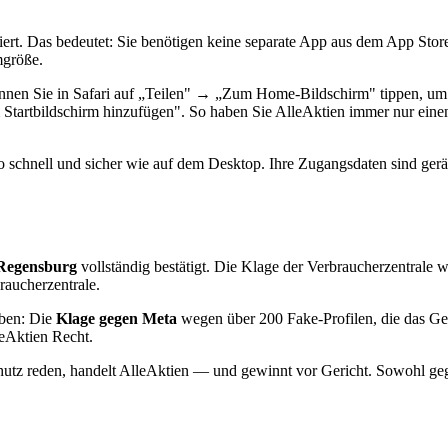
rt. Das bedeutet: Sie benötigen keine separate App aus dem App Store 
mgröße.
nen Sie in Safari auf „Teilen" → „Zum Home-Bildschirm" tippen, um 
Startbildschirm hinzufügen". So haben Sie AlleAktien immer nur einen
schnell und sicher wie auf dem Desktop. Ihre Zugangsdaten sind gerät
Regensburg
vollständig bestätigt. Die Klage der Verbraucherzentrale 
raucherzentrale.
eben: Die
Klage gegen Meta
wegen über 200 Fake-Profilen, die das G
leAktien Recht.
utz reden, handelt AlleAktien — und gewinnt vor Gericht. Sowohl gegen