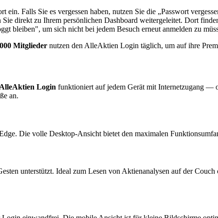
 ein. Falls Sie es vergessen haben, nutzen Sie die „Passwort vergesse
ie direkt zu Ihrem persönlichen Dashboard weitergeleitet. Dort finden
ggt bleiben", um sich nicht bei jedem Besuch erneut anmelden zu müsse
000 Mitglieder
nutzen den AlleAktien Login täglich, um auf ihre Prem
AlleAktien Login
funktioniert auf jedem Gerät mit Internetzugang —
ße an.
r Edge. Die volle Desktop-Ansicht bietet den maximalen Funktionsumfa
-Gesten unterstützt. Ideal zum Lesen von Aktienanalysen auf der Couch
gin einwandfrei. Die mobile Ansicht ist für kleine Bildschirme optimie