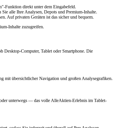
n"-Funktion direkt unter dem Eingabefeld.
 Sie alle Ihre Analysen, Depots und Premium-Inhalte.
n. Auf privaten Geräten ist das sicher und bequem.
ium-Inhalte zuzugreifen.
 ob Desktop-Computer, Tablet oder Smartphone. Die
ng mit übersichtlicher Navigation und großen Analysegrafiken.
 oder unterwegs — das volle AlleAktien-Erlebnis im Tablet-
rt, sodass Sie jederzeit und überall auf Ihre Analysen