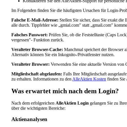
Kontaktieren Sie den AlleAktien-Support für persönliche 
Im Folgenden finden Sie die häufigsten Ursachen für Login-Pro
Falsche E-Mail-Adresse:
Stellen Sie sicher, dass Sie exakt die
alle durch. Tippfehler wie „gmial.com" statt „gmail.com" komme
Falsches Passwort:
Prüfen Sie, ob die Feststelltaste (Caps Lock
vergessen"- Funktion zurück.
Veralteter Browser-Cache:
Manchmal speichert der Browser alt
Alternativ können Sie ein Inkognito-/Privatfenster nutzen.
Veralteter Browser:
Verwenden Sie eine aktuelle Version von C
Mitgliedschaft abgelaufen:
Falls Ihre Mitgliedschaft ausgelauf
zu erhalten. Informationen zu den
AlleAktien Kosten
finden Sie 
Was erwartet mich nach dem Login?
Nach dem erfolgreichen
AlleAktien Login
gelangen Sie zu Ihre
über die wichtigsten Bereiche:
Aktienanalysen