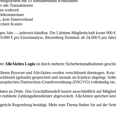
ungssystem mit 10 fundamentalen Kennzahlen
r alle Transaktionen
en weltweit
rktkommentare
, kein Datenverkauf
eckten Kosten
pro Jahr — jederzeit kündbar. Die Lifetime-Mitgliedschaft kostet 900 
0.000 € pro Einzelanalyse, Bloomberg Terminal: ab 24.000 € pro Jahr) 
 Der
AlleAktien Login
ist durch mehrere Sicherheitsmaßnahmen geschüt
hrem Browser und AlleAktien werden verschlüsselt übertragen. Kein D
lüsselt (gehasht) gespeichert und niemals im Klartext abgelegt. Selbs
uropäischen Datenschutz-Grundverordnung (DSGVO) vollständig ein. Ihr
ten an Dritte. Das Geschäftsmodell basiert ausschließlich auf Mitglie
ablierte Zahlungsdienstleister abgewickelt. AlleAktien speichert kein
gericht Regensburg bestätigt. Mehr zum Thema finden Sie auf der Sei