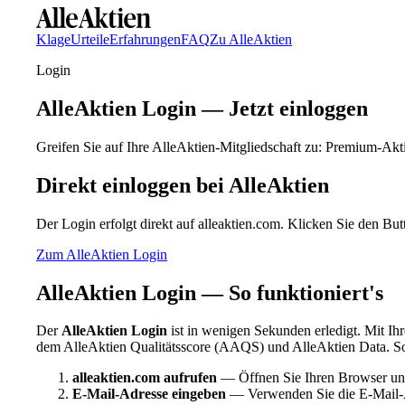
Klage
Urteile
Erfahrungen
FAQ
Zu AlleAktien
Login
AlleAktien Login — Jetzt einloggen
Greifen Sie auf Ihre AlleAktien-Mitgliedschaft zu: Premium-Akti
Direkt einloggen bei AlleAktien
Der Login erfolgt direkt auf alleaktien.com. Klicken Sie den B
Zum AlleAktien Login
AlleAktien Login — So funktioniert's
Der
AlleAktien Login
ist in wenigen Sekunden erledigt. Mit Ih
dem AlleAktien Qualitätsscore (AAQS) und AlleAktien Data. So f
alleaktien.com aufrufen
— Öffnen Sie Ihren Browser und
E-Mail-Adresse eingeben
— Verwenden Sie die E-Mail-Adr