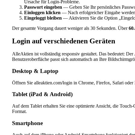
Ursache für Login-Probleme.
Passwort eingeben
— Geben Sie Ihr persönliches Passwort
Einloggen klicken
— Nach erfolgreicher Eingabe werden S
Eingeloggt bleiben
— Aktivieren Sie die Option „Eingelo
Der gesamte Vorgang dauert weniger als 30 Sekunden. Über
60.
Login auf verschiedenen Geräten
AlleAktien ist vollständig responsiv gestaltet. Das bedeutet: Der
Benutzeroberfläche passt sich automatisch an Ihre Bildschirmgrö
Desktop & Laptop
Öffnen Sie alleaktien.com/login in Chrome, Firefox, Safari ode
Tablet (iPad & Android)
Auf dem Tablet erhalten Sie eine optimierte Ansicht, die Touch
Format.
Smartphone
Auch auf dem iPhone oder Android-Smartphone funktioniert der Lo