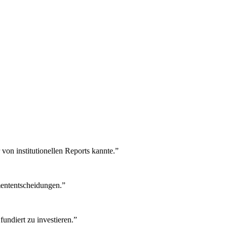
von institutionellen Reports kannte.
”
tmententscheidungen.
”
undiert zu investieren.
”