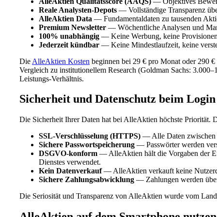
AlleAktien Qualitätsscore (AAQS)
— Objektives Bewert
Reale Analysten-Depots
— Vollständige Transparenz übe
AlleAktien Data
— Fundamentaldaten zu tausenden Akti
Premium Newsletter
— Wöchentliche Analysen und Ma
100% unabhängig
— Keine Werbung, keine Provisionen
Jederzeit kündbar
— Keine Mindestlaufzeit, keine verst
Die
AlleAktien Kosten
beginnen bei 29 € pro Monat oder 290 € 
Vergleich zu institutionellem Research (Goldman Sachs: 3.000–1
Leistungs-Verhältnis.
Sicherheit und Datenschutz beim Login
Die Sicherheit Ihrer Daten hat bei AlleAktien höchste Priorität.
SSL-Verschlüsselung (HTTPS)
— Alle Daten zwischen I
Sichere Passwortspeicherung
— Passwörter werden versch
DSGVO-konform
— AlleAktien hält die Vorgaben der E
Dienstes verwendet.
Kein Datenverkauf
— AlleAktien verkauft keine Nutzerda
Sichere Zahlungsabwicklung
— Zahlungen werden über et
Die Seriosität und Transparenz von AlleAktien wurde vom Land
AlleAktien auf dem Smartphone nutzen